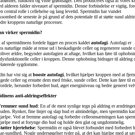
abønner, fuldkorn og visse grøntsager. Den produceres også af vores k
 alderen falder niveauet af spermidin. Denne forbindelse er vigtig, for
 en central rolle i cellehelse og lang levetid. Spermidin har vundet
omhed de seneste år på grund af dets potentiale til at støtte sund aldri
edre kroppens naturlige processer.
n virker spermidin?
et af spermidinens fordele ligger en proces kaldet
autofagi
. Autofagi er
s naturlige måde at rense ud i beskadigede celler og regenerere sunde c
bliver ældre, begynder autofagien at aftage, hvilket kan føre til ophobni
dysfunktionelle celler i kroppen. Denne ophobning bidrager til aldring 
elaterede sygdomme.
in har vist sig at
booste autofagi
, hvilket hjælper kroppen med at fjer
gede celler og erstatte dem med friske, sunde celler. Dette kan føre til e
ordele, herunder forbedret hud, øget energiniveau og bedre generel vel
dinens anti-aldringseffekter
Fremmer sund hud
: En af de mest synlige tegn på aldring er ændringer
uden. Rynker, fine linjer og slap hud er almindelige, men spermidin ka
jælpe. Ved at fremme autofagi og forbedre celleomsætningen kan sper
jælpe med at forynge din hud og holde den glat og ungdommelig.
tøtter hjertehelse
: Spermidin er også blevet forbundet med forbedret h
ar-sundhed. Nogle undersøgelser tyder på, at det kan hjælpe med at s