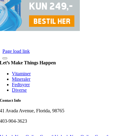
Page load link
Let’s Make Things Happen
Vitaminer
Mineraler
Fedtsyrer
Diverse
Contact Info
41 Avada Avenue, Florida, 98765
403-904-3623