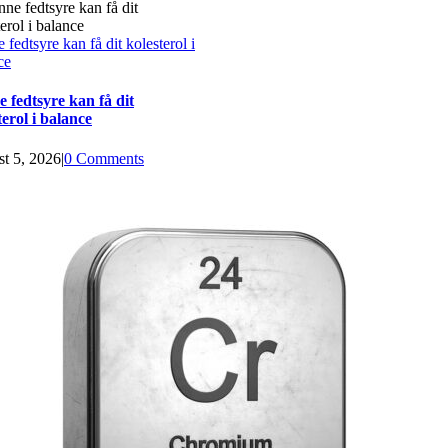
fedtsyre kan få dit kolesterol i
ce
 fedtsyre kan få dit
terol i balance
t 5, 2026
|
0 Comments