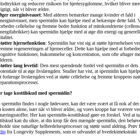
lodtrykket og reducere risikoen for hjertesygdomme, hvilket bliver mer
igtigt, når vi bliver ældre.
ger energiniveauet
: Med alderen bemærker mange kvinder et fald i
nerginiveauet, men spermidin kan hjælpe med at bekæmpe dette fald. V
orbedre cellehelse og fremme bedre funktion af mitokondrierne (cellens
nergifabrikker) kan spermidin hjælpe med at øge din energi og generell
italitet.
tøtter hjernefunktion
: Spermidin har vist sig at støtte hjernehelsen ve
remme regenereringen af hjerneceller. Dette kan hjælpe med at forbedr
ognitive funktioner, hukommelse og koncentration, som ofte aftager m
lderen.
tøtter lang levetid
: Den mest spændende fordel ved spermidin er dets
otentiale til at øge livslængden. Studier har vist, at spermidin kan hjæl
t forlænge livslængden ved at støtte cellehelse og fremme kroppens nat
eparationsprocesser.
r tage kosttilskud med spermidin?
spermidin findes i nogle fødevarer, kan det være svært at få nok af det
kosten alene, især når vi bliver ældre, og vores kroppe har sværere ved
næringsstoffer. Her kan spermidin-kosttilskud gøre en forskel. Ved at ta
 tilskud kan du sikre, at din krop får den mængde spermidin, den behøve
tholde sine naturlige helbredelsesprocesser og støtte sund aldring. Prøv 
din
fra Longevity Supplements, som er udvundet af hvedekimekstrakt