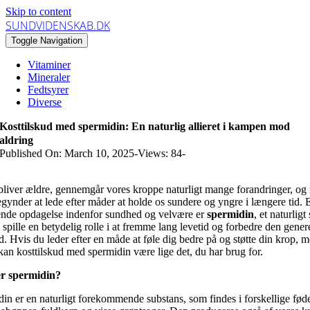
Skip to content
SUNDVIDENSKAB.DK
Toggle Navigation
Vitaminer
Mineraler
Fedtsyrer
Diverse
Kosttilskud med spermidin: En naturlig allieret i kampen mod
aldring
Published On: March 10, 2025
-
Views: 84
-
bliver ældre, gennemgår vores kroppe naturligt mange forandringer, o
egynder at lede efter måder at holde os sundere og yngre i længere tid. 
nde opdagelse indenfor sundhed og velvære er
spermidin
, et naturligt 
 spille en betydelig rolle i at fremme lang levetid og forbedre den gener
. Hvis du leder efter en måde at føle dig bedre på og støtte din krop, 
kan kosttilskud med spermidin være lige det, du har brug for.
r spermidin?
in er en naturligt forekommende substans, som findes i forskellige fød